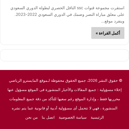
استقرت مجموعة قنوات ssc الناقل الحصري لبطولة الدوري السعودي
على معلق مباراة النصر وضمك في الدوري السعودي 2022-2023.
وينفرد موقع…
أكمل القراءة »
© حقوق النشر 2026، جميع الحقوق محفوظة لـموقع المايسترو الرياضي
إخلاء مسؤولية : جميع المقالات والأخبار المنشورة فى الموقع مسؤول عنها
محرريها فقط ، وإدارة الموقع رغم سعيها للتأكد من دقة جميع المعلومات
المنشورة ، فهي لا تتحمل أى مسؤولية أدبية أو قانونية عما يتم نشره
الرئيسية
سياسة الخصوصية
اتصل بنا
من نحن