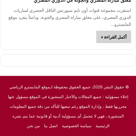
معلق مباراة المصري والجونة في الدوري المصري
استقرت مجموعة قنوات أون تايم سبورتس الناقل الحصري لمباريات
الدوري المصري، على معلق مباراة المصري والجونة. ودامئاً ينفرد موقع
المايسترو…
أكمل القراءة »
© حقوق النشر 2026، جميع الحقوق محفوظة لـموقع المايسترو الرياضي
إخلاء مسؤولية : جميع المقالات والأخبار المنشورة فى الموقع مسؤول عنها
محرريها فقط ، وإدارة الموقع رغم سعيها للتأكد من دقة جميع المعلومات
المنشورة ، فهي لا تتحمل أى مسؤولية أدبية أو قانونية عما يتم نشره
الرئيسية
سياسة الخصوصية
اتصل بنا
من نحن