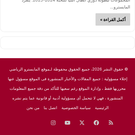
المايسترو…
أكمل القراءة »
© حقوق النشر 2026، جميع الحقوق محفوظة لـموقع المايسترو الرياضي
إخلاء مسؤولية : جميع المقالات والأخبار المنشورة فى الموقع مسؤول عنها
محرريها فقط ، وإدارة الموقع رغم سعيها للتأكد من دقة جميع المعلومات
المنشورة ، فهي لا تتحمل أى مسؤولية أدبية أو قانونية عما يتم نشره
الرئيسية
سياسة الخصوصية
اتصل بنا
من نحن
ملخص
فيسبوك
‫X
‫YouTube
انستقرام
نبض
جوجل