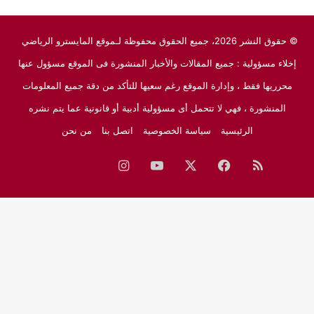
© حقوق النشر 2026، جميع الحقوق محفوظة لـموقع المايسترو الرياضي
إخلاء مسؤولية : جميع المقالات والأخبار المنشورة فى الموقع مسؤول عنها
محرريها فقط ، وإدارة الموقع رغم سعيها للتأكد من دقة جميع المعلومات
المنشورة ، فهي لا تتحمل أى مسؤولية أدبية أو قانونية عما يتم نشره
الرئيسية
سياسة الخصوصية
اتصل بنا
من نحن
ملخص
فيسبوك
‫X
‫YouTube
انستقرام
نبض
جوجل
الموقع
نيوز
RSS