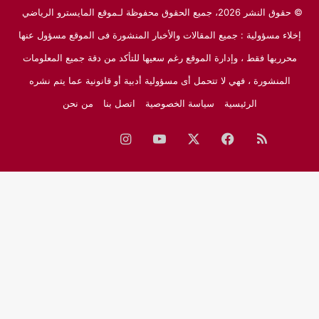
© حقوق النشر 2026، جميع الحقوق محفوظة لـموقع المايسترو الرياضي
إخلاء مسؤولية : جميع المقالات والأخبار المنشورة فى الموقع مسؤول عنها
محرريها فقط ، وإدارة الموقع رغم سعيها للتأكد من دقة جميع المعلومات
المنشورة ، فهي لا تتحمل أى مسؤولية أدبية أو قانونية عما يتم نشره
الرئيسية
سياسة الخصوصية
اتصل بنا
من نحن
ملخص
فيسبوك
‫X
‫YouTube
انستقرام
نبض
جوجل
الموقع
نيوز
RSS