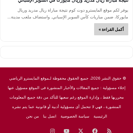
نتيجة مباراة ريال مدريد وريال مايوركا في السوبر الإسباني
يوفر لكم موقع المايسترو دوت كوم نتيجة مباراة ريال مدريد وريال
مايوركا، ضمن مباريات كأس السوبر الإسباني. واستضاف ملعب مدينة…
أكمل القراءة »
© حقوق النشر 2026، جميع الحقوق محفوظة لـموقع المايسترو الرياضي
إخلاء مسؤولية : جميع المقالات والأخبار المنشورة فى الموقع مسؤول عنها
محرريها فقط ، وإدارة الموقع رغم سعيها للتأكد من دقة جميع المعلومات
المنشورة ، فهي لا تتحمل أى مسؤولية أدبية أو قانونية عما يتم نشره
الرئيسية
سياسة الخصوصية
اتصل بنا
من نحن
ملخص
فيسبوك
‫X
‫YouTube
انستقرام
نبض
جوجل