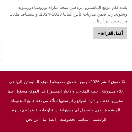
يقدم لكم موقع المايسترو الرياضي نتيجة مباراة بوروسيا دورتموند
وشتوتجارت ضمن مباريات كأس ألمانيا 2023-2024. واستضاف ملعب
مرسيدس بنز أرينا…
أكمل القراءة »
© حقوق النشر 2026، جميع الحقوق محفوظة لـموقع المايسترو الرياضي
إخلاء مسؤولية : جميع المقالات والأخبار المنشورة فى الموقع مسؤول عنها
محرريها فقط ، وإدارة الموقع رغم سعيها للتأكد من دقة جميع المعلومات
المنشورة ، فهي لا تتحمل أى مسؤولية أدبية أو قانونية عما يتم نشره
الرئيسية
سياسة الخصوصية
اتصل بنا
من نحن