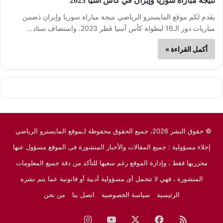
نتيجة مباراة سوريا وإيران في كأس آسيا 2023
يقدم لكم موقع المايسترو الرياضي نتيجة مباراة سوريا وإيران ذضمن
مباريات دور الـ16 لبطولة كأس آسيا قطر 2023. واستضاف ستاد…
أكمل القراءة »
© حقوق النشر 2026، جميع الحقوق محفوظة لـموقع المايسترو الرياضي
إخلاء مسؤولية : جميع المقالات والأخبار المنشورة فى الموقع مسؤول عنها
محرريها فقط ، وإدارة الموقع رغم سعيها للتأكد من دقة جميع المعلومات
المنشورة ، فهي لا تتحمل أى مسؤولية أدبية أو قانونية عما يتم نشره
الرئيسية
سياسة الخصوصية
اتصل بنا
من نحن
ملخص
فيسبوك
‫X
‫YouTube
انستقرام
نبض
جوجل