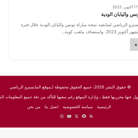
17 أكتوبر، 2023
نس واليابان الودية
ترو الرياضي لمتابعيه نتيجة مباراة تونس واليابان الودية خلال فترة
20. واستضاف ملعب كوبة…
»
© حقوق النشر 2026، جميع الحقوق محفوظة لـموقع المايسترو الرياضي
ل عنها محرريها فقط ، وإدارة الموقع رغم سعيها للتأكد من دقة جميع المعلومات الم
الرئيسية
سياسة الخصوصية
اتصل بنا
من نحن
ملخص
‫X
فيسبوك
‫YouTube
انستقرام
نبض
جوجل
الموقع
نيوز
RSS