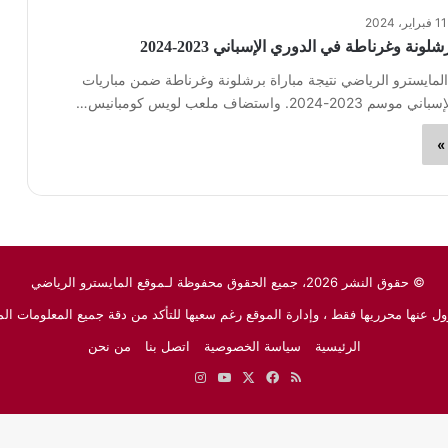
11 فبراير، 2024
لونة وغرناطة في الدوري الإسباني 2023-2024
لمايسترو الرياضي نتيجة مباراة برشلونة وغرناطة ضمن مباريات
20. واستضاف ملعب لويس كومبانيس…
»
© حقوق النشر 2026، جميع الحقوق محفوظة لـموقع المايسترو الرياضي
ل عنها محرريها فقط ، وإدارة الموقع رغم سعيها للتأكد من دقة جميع المعلومات الم
الرئيسية
سياسة الخصوصية
اتصل بنا
من نحن
ملخص
‫X
فيسبوك
‫YouTube
انستقرام
نبض
جوجل
الموقع
نيوز
RSS