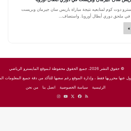
سترو دوت كوم لمتابعيه نتيجة مباراة باريس سان جيرمان وبريست
ة في ملحق دوري أبطال أوروبا. واستضاف…
»
© حقوق النشر 2026، جميع الحقوق محفوظة لـموقع المايسترو الرياضي
ل عنها محرريها فقط ، وإدارة الموقع رغم سعيها للتأكد من دقة جميع المعلومات الم
الرئيسية
سياسة الخصوصية
اتصل بنا
من نحن
ملخص
‫X
فيسبوك
‫YouTube
انستقرام
نبض
جوجل
الموقع
نيوز
RSS