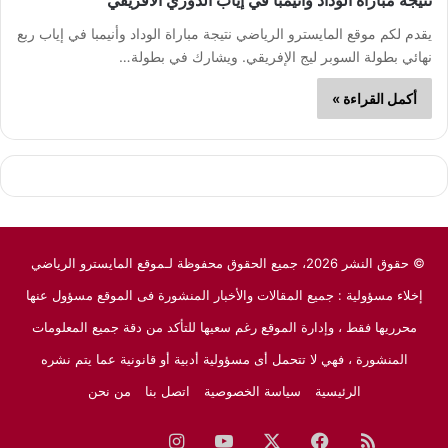
نتيجة مباراة الوداد وأنيمبا في إياب الدوري الأفريقي
يقدم لكم موقع المايسترو الرياضي نتيجة مباراة الوداد وأنيمبا في إياب ربع
نهائي بطولة السوبر ليج الإفريقي. ويشارك في بطولة…
أكمل القراءة »
© حقوق النشر 2026، جميع الحقوق محفوظة لـموقع المايسترو الرياضي
إخلاء مسؤولية : جميع المقالات والأخبار المنشورة فى الموقع مسؤول عنها
محرريها فقط ، وإدارة الموقع رغم سعيها للتأكد من دقة جميع المعلومات
المنشورة ، فهي لا تتحمل أى مسؤولية أدبية أو قانونية عما يتم نشره
الرئيسية
سياسة الخصوصية
اتصل بنا
من نحن
ملخص
فيسبوك
‫X
‫YouTube
انستقرام
نبض
جوجل