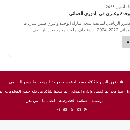
15 أكتوبر، 2023
الوحدة وعبري في الدوري العماني
سترو الرياضي لمتابعيه نتيجة مباراة الوحدة وعبري ضمن مباريات
ب مجمع صور الرياضي…
»
© حقوق النشر 2026، جميع الحقوق محفوظة لـموقع المايسترو الرياضي
ل عنها محرريها فقط ، وإدارة الموقع رغم سعيها للتأكد من دقة جميع المعلومات الم
الرئيسية
سياسة الخصوصية
اتصل بنا
من نحن
ملخص
‫X
فيسبوك
‫YouTube
انستقرام
نبض
جوجل
الموقع
نيوز
RSS