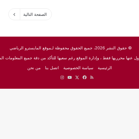
الصفحة التالية
© حقوق النشر 2026، جميع الحقوق محفوظة لـموقع المايسترو الرياضي
ل عنها محرريها فقط ، وإدارة الموقع رغم سعيها للتأكد من دقة جميع المعلومات الم
الرئيسية
سياسة الخصوصية
اتصل بنا
من نحن
ملخص
‫X
فيسبوك
‫YouTube
انستقرام
نبض
جوجل
الموقع
نيوز
RSS