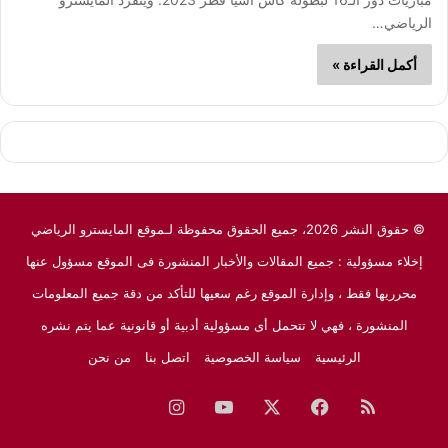
الرياضي…
أكمل القراءة »
© حقوق النشر 2026، جميع الحقوق محفوظة لـموقع المايسترو الرياضي
إخلاء مسؤولية : جميع المقالات والأخبار المنشورة فى الموقع مسؤول عنها
محرريها فقط ، وإدارة الموقع رغم سعيها للتأكد من دقة جميع المعلومات
المنشورة ، فهي لا تتحمل أى مسؤولية أدبية أو قانونية عما يتم نشره
الرئيسية
سياسة الخصوصية
اتصل بنا
من نحن
ملخص
فيسبوك
‫X
‫YouTube
انستقرام
نبض
جوجل