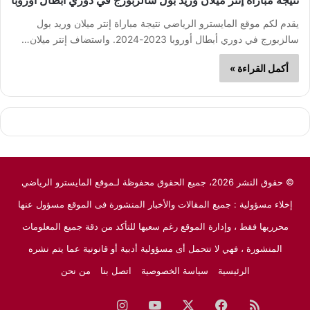
نتيجة مباراة إنتر ميلان وريد بول سالزبورج في دوري أبطال أوروبا
يقدم لكم موقع المايسترو الرياضي نتيجة مباراة إنتر ميلان وريد بول
سالزبورج في دوري أبطال أوروبا 2023-2024. واستضاف إنتر ميلان…
أكمل القراءة »
© حقوق النشر 2026، جميع الحقوق محفوظة لـموقع المايسترو الرياضي
إخلاء مسؤولية : جميع المقالات والأخبار المنشورة فى الموقع مسؤول عنها
محرريها فقط ، وإدارة الموقع رغم سعيها للتأكد من دقة جميع المعلومات
المنشورة ، فهي لا تتحمل أى مسؤولية أدبية أو قانونية عما يتم نشره
الرئيسية
سياسة الخصوصية
اتصل بنا
من نحن
ملخص
فيسبوك
‫X
‫YouTube
انستقرام
نبض
جوجل