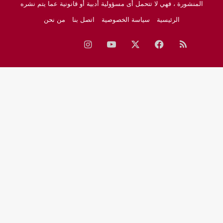
المنشورة ، فهي لا تتحمل أى مسؤولية أدبية أو قانونية عما يتم نشره
الرئيسية
سياسة الخصوصية
اتصل بنا
من نحن
ملخص
فيسبوك
‫X
‫YouTube
انستقرام
نبض
جوجل
الموقع
نيوز
RSS