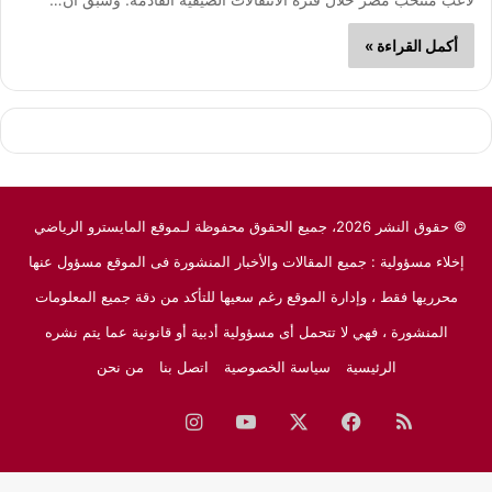
أكمل القراءة »
© حقوق النشر 2026، جميع الحقوق محفوظة لـموقع المايسترو الرياضي
إخلاء مسؤولية : جميع المقالات والأخبار المنشورة فى الموقع مسؤول عنها
محرريها فقط ، وإدارة الموقع رغم سعيها للتأكد من دقة جميع المعلومات
المنشورة ، فهي لا تتحمل أى مسؤولية أدبية أو قانونية عما يتم نشره
الرئيسية
سياسة الخصوصية
اتصل بنا
من نحن
ملخص
فيسبوك
‫X
‫YouTube
انستقرام
نبض
جوجل
الموقع
نيوز