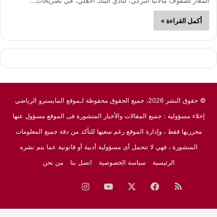
المعار لصفوف مالاتيا التركي، لنادي البنك الأهلي، في تصريحات…
أكمل القراءة »
© حقوق النشر 2026، جميع الحقوق محفوظة لـموقع المايسترو الرياضي
إخلاء مسؤولية : جميع المقالات والأخبار المنشورة فى الموقع مسؤول عنها
محرريها فقط ، وإدارة الموقع رغم سعيها للتأكد من دقة جميع المعلومات
المنشورة ، فهي لا تتحمل أى مسؤولية أدبية أو قانونية عما يتم نشره
الرئيسية
سياسة الخصوصية
اتصل بنا
من نحن
ملخص
فيسبوك
‫X
‫YouTube
انستقرام
نبض
جوجل
الموقع
نيوز