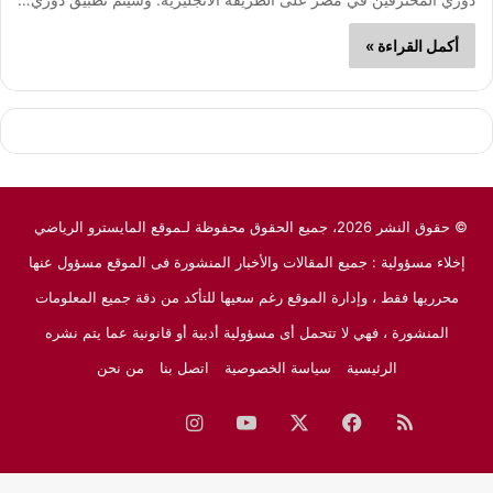
أكمل القراءة »
© حقوق النشر 2026، جميع الحقوق محفوظة لـموقع المايسترو الرياضي
إخلاء مسؤولية : جميع المقالات والأخبار المنشورة فى الموقع مسؤول عنها
محرريها فقط ، وإدارة الموقع رغم سعيها للتأكد من دقة جميع المعلومات
المنشورة ، فهي لا تتحمل أى مسؤولية أدبية أو قانونية عما يتم نشره
الرئيسية
سياسة الخصوصية
اتصل بنا
من نحن
ملخص
فيسبوك
‫X
‫YouTube
انستقرام
نبض
جوجل
الموقع
نيوز