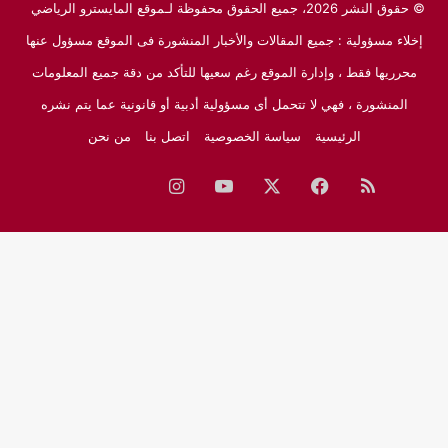
© حقوق النشر 2026، جميع الحقوق محفوظة لـموقع المايسترو الرياضي
إخلاء مسؤولية : جميع المقالات والأخبار المنشورة فى الموقع مسؤول عنها
محرريها فقط ، وإدارة الموقع رغم سعيها للتأكد من دقة جميع المعلومات
المنشورة ، فهي لا تتحمل أى مسؤولية أدبية أو قانونية عما يتم نشره
الرئيسية
سياسة الخصوصية
اتصل بنا
من نحن
ملخص
فيسبوك
‫X
‫YouTube
انستقرام
نبض
جوجل
الموقع
نيوز
RSS