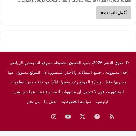
أكمل القراءة »
© حقوق النشر 2026، جميع الحقوق محفوظة لـموقع المايسترو الرياضي
إخلاء مسؤولية : جميع المقالات والأخبار المنشورة فى الموقع مسؤول عنها
محرريها فقط ، وإدارة الموقع رغم سعيها للتأكد من دقة جميع المعلومات
المنشورة ، فهي لا تتحمل أى مسؤولية أدبية أو قانونية عما يتم نشره
الرئيسية
سياسة الخصوصية
اتصل بنا
من نحن
ملخص
فيسبوك
‫X
‫YouTube
انستقرام
نبض
جوجل
الموقع
نيوز