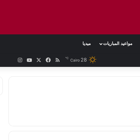
مواعيد المباريات
ميديا
℃
‫X
فيسبوك
ملخص الموقع RSS
‫YouTube
انستقرام
28
نبض
Cairo