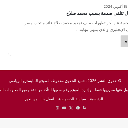
15 أكتوبر، 2024
ول تتلقى صدمة بسبب محمد صلاح
فية عن أخر تطورات ملف تجديد محمد صلاح قائد منتخب مصر،
 الإنجليزي والذي ينتهي بنهاية…
»
© حقوق النشر 2026، جميع الحقوق محفوظة لـموقع المايسترو الرياضي
ل عنها محرريها فقط ، وإدارة الموقع رغم سعيها للتأكد من دقة جميع المعلومات الم
الرئيسية
سياسة الخصوصية
اتصل بنا
من نحن
ملخص
‫X
فيسبوك
‫YouTube
انستقرام
نبض
جوجل
الموقع
نيوز
RSS