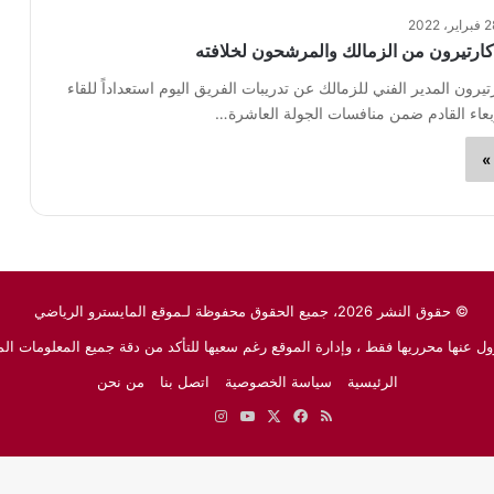
اير، 2022
كارتيرون من الزمالك والمرشحون لخلافته
يرون المدير الفني للزمالك عن تدريبات الفريق اليوم استعداداً للقاء
بعاء القادم ضمن منافسات الجولة العاشرة…
»
© حقوق النشر 2026، جميع الحقوق محفوظة لـموقع المايسترو الرياضي
ل عنها محرريها فقط ، وإدارة الموقع رغم سعيها للتأكد من دقة جميع المعلومات الم
الرئيسية
سياسة الخصوصية
اتصل بنا
من نحن
ملخص
‫X
فيسبوك
‫YouTube
انستقرام
نبض
جوجل
الموقع
نيوز
RSS