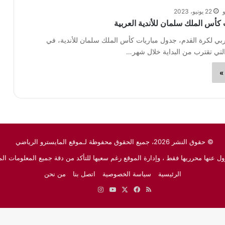
22 يونيو، 2023
كأس الملك سلمان للأندية العربية
عربي لكرة القدم، جدول مباريات كأس الملك سلمان للأندية، في
»
© حقوق النشر 2026، جميع الحقوق محفوظة لـموقع المايسترو الرياضي
ل عنها محرريها فقط ، وإدارة الموقع رغم سعيها للتأكد من دقة جميع المعلومات الم
الرئيسية
سياسة الخصوصية
اتصل بنا
من نحن
ملخص
‫X
فيسبوك
‫YouTube
انستقرام
نبض
جوجل
الموقع
نيوز
RSS