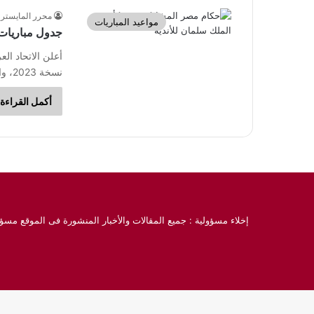
محرر المايسترو
مواعيد المباريات
جدول مباريات 
أعلن الاتحاد ال
نسخة 2023، والتي تقترب من البداية خلال شهر…
أكمل القراءة 
إخلاء مسؤولية : جميع المقالات والأخبار المنشورة فى الموقع مسؤو