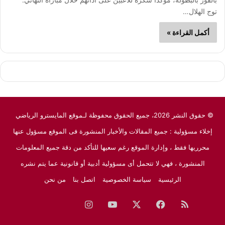
توج الهلال…
أكمل القراءة »
© حقوق النشر 2026، جميع الحقوق محفوظة لـموقع المايسترو الرياضي
إخلاء مسؤولية : جميع المقالات والأخبار المنشورة فى الموقع مسؤول عنها
محرريها فقط ، وإدارة الموقع رغم سعيها للتأكد من دقة جميع المعلومات
المنشورة ، فهي لا تتحمل أى مسؤولية أدبية أو قانونية عما يتم نشره
الرئيسية
سياسة الخصوصية
اتصل بنا
من نحن
ملخص
فيسبوك
‫X
‫YouTube
انستقرام
نبض
جوجل