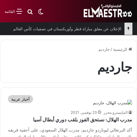
بحث عن
الوضع المظلم
القائمة
الإعلان عن معلق مباراة قطر وأوزبكستان في تصفيات كأس العالم
الرئيسية
/
جارديم
جارديم
أخبار عربية
المايسترو محرر
23 نوفمبر، 2021
مدرب الهلال: نستحق الفوز بلقب دوري أبطال آسيا
أكد البرتغالي ليوناردو جارديم، مدرب الهلال السعودي، على أحقية فريقه
بالفوز بالبطولة، مؤكدًا شكره للاعبين على أدائهم خلال مباراة النهائي.