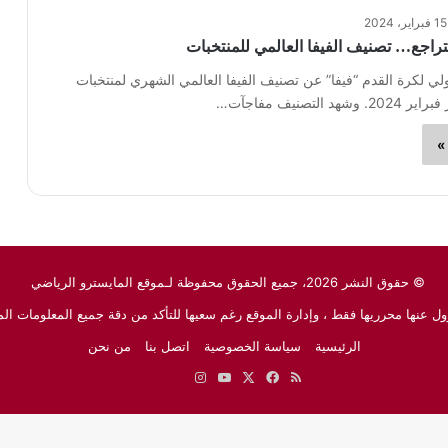
15 فبراير، 2024
اجع… تصنيف الفيفا العالمي للمنتخبات
دولي لكرة القدم “فيفا” عن تصنيف الفيفا العالمي الشهري لمنتخبات
 التصنيف مفاجآت…
»
© حقوق النشر 2026، جميع الحقوق محفوظة لـموقع المايسترو الرياضي
ل عنها محرريها فقط ، وإدارة الموقع رغم سعيها للتأكد من دقة جميع المعلومات الم
الرئيسية
سياسة الخصوصية
اتصل بنا
من نحن
ملخص
‫X
فيسبوك
‫YouTube
انستقرام
نبض
جوجل
الموقع
نيوز
RSS