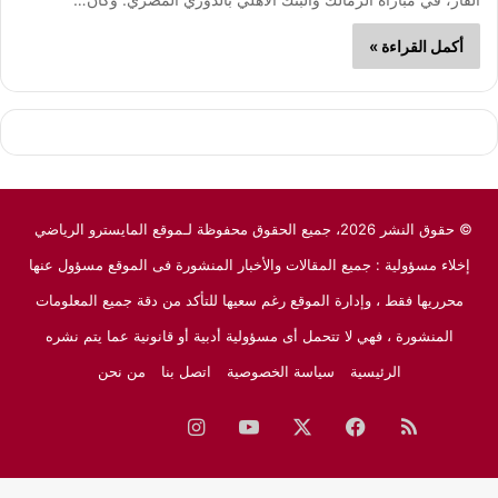
أكمل القراءة »
© حقوق النشر 2026، جميع الحقوق محفوظة لـموقع المايسترو الرياضي
إخلاء مسؤولية : جميع المقالات والأخبار المنشورة فى الموقع مسؤول عنها
محرريها فقط ، وإدارة الموقع رغم سعيها للتأكد من دقة جميع المعلومات
المنشورة ، فهي لا تتحمل أى مسؤولية أدبية أو قانونية عما يتم نشره
الرئيسية
سياسة الخصوصية
اتصل بنا
من نحن
ملخص
فيسبوك
‫X
‫YouTube
انستقرام
نبض
جوجل
الموقع
نيوز