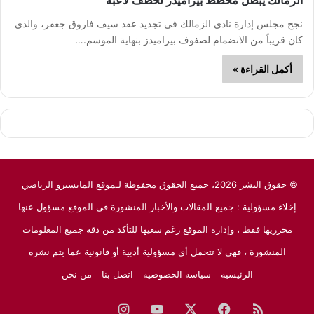
الزمالك يبطل مخطط بيراميدز لخطف لاعبه
نجح مجلس إدارة نادي الزمالك في تجديد عقد سيف فاروق جعفر، والذي
كان قريباً من الانضمام لصفوف بيراميدز بنهاية الموسم.…
أكمل القراءة »
© حقوق النشر 2026، جميع الحقوق محفوظة لـموقع المايسترو الرياضي
إخلاء مسؤولية : جميع المقالات والأخبار المنشورة فى الموقع مسؤول عنها
محرريها فقط ، وإدارة الموقع رغم سعيها للتأكد من دقة جميع المعلومات
المنشورة ، فهي لا تتحمل أى مسؤولية أدبية أو قانونية عما يتم نشره
الرئيسية
سياسة الخصوصية
اتصل بنا
من نحن
ملخص
فيسبوك
‫X
‫YouTube
انستقرام
نبض
جوجل