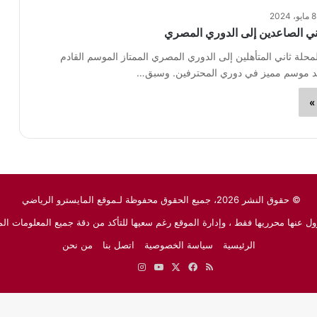
8 مايو، 2024
ني الصاعدين إلى الدوري المصري
محلة ثاني المتأهلين إلى الدوري المصري الممتاز الموسم القادم
»
© حقوق النشر 2026، جميع الحقوق محفوظة لـموقع المايسترو الرياضي
ل عنها محرريها فقط ، وإدارة الموقع رغم سعيها للتأكد من دقة جميع المعلومات الم
الرئيسية
سياسة الخصوصية
اتصل بنا
من نحن
ملخص
‫X
فيسبوك
‫YouTube
انستقرام
نبض
جوجل
الموقع
نيوز
RSS