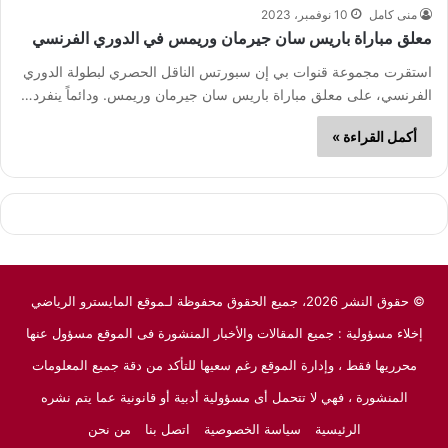
منى كامل
10 نوفمبر، 2023
معلق مباراة باريس سان جيرمان وريمس في الدوري الفرنسي
استقرت مجموعة قنوات بي إن سبورتس الناقل الحصري لبطولة الدوري
الفرنسي، على معلق مباراة باريس سان جيرمان وريمس. ودائماً ينفرد…
أكمل القراءة »
© حقوق النشر 2026، جميع الحقوق محفوظة لـموقع المايسترو الرياضي
إخلاء مسؤولية : جميع المقالات والأخبار المنشورة فى الموقع مسؤول عنها
محرريها فقط ، وإدارة الموقع رغم سعيها للتأكد من دقة جميع المعلومات
المنشورة ، فهي لا تتحمل أى مسؤولية أدبية أو قانونية عما يتم نشره
الرئيسية
سياسة الخصوصية
اتصل بنا
من نحن