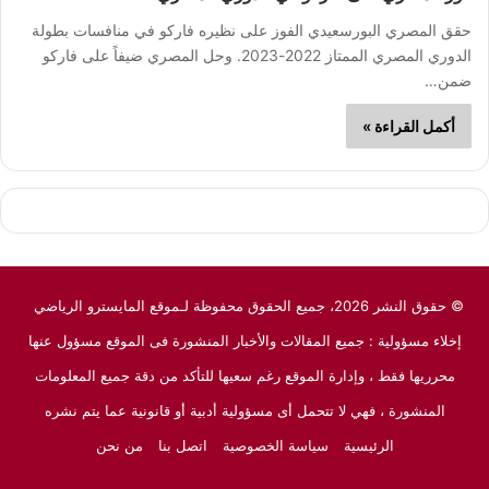
حقق المصري البورسعيدي الفوز على نظيره فاركو في منافسات بطولة
الدوري المصري الممتاز 2022-2023. وحل المصري ضيفاً على فاركو
ضمن…
أكمل القراءة »
© حقوق النشر 2026، جميع الحقوق محفوظة لـموقع المايسترو الرياضي
إخلاء مسؤولية : جميع المقالات والأخبار المنشورة فى الموقع مسؤول عنها
محرريها فقط ، وإدارة الموقع رغم سعيها للتأكد من دقة جميع المعلومات
المنشورة ، فهي لا تتحمل أى مسؤولية أدبية أو قانونية عما يتم نشره
الرئيسية
سياسة الخصوصية
اتصل بنا
من نحن