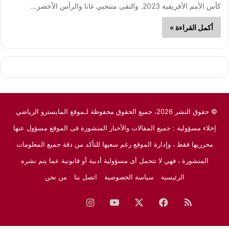
كأس الأمم الأفريقية 2023. والتقى منتخبي غانا والرأس الأخضر…
أكمل القراءة »
© حقوق النشر 2026، جميع الحقوق محفوظة لـموقع المايسترو الرياضي
إخلاء مسؤولية : جميع المقالات والأخبار المنشورة فى الموقع مسؤول عنها
محرريها فقط ، وإدارة الموقع رغم سعيها للتأكد من دقة جميع المعلومات
المنشورة ، فهي لا تتحمل أى مسؤولية أدبية أو قانونية عما يتم نشره
الرئيسية
سياسة الخصوصية
اتصل بنا
من نحن
ملخص
فيسبوك
‫X
‫YouTube
انستقرام
نبض
جوجل
الموقع
نيوز