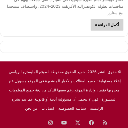
منافسات بطولة الكونفدرالية الأفريقية 2023-2024. واستضاف سينجيدا
بيج ستارز…
أكمل القراءة »
© حقوق النشر 2026، جميع الحقوق محفوظة لـموقع المايسترو الرياضي
إخلاء مسؤولية : جميع المقالات والأخبار المنشورة فى الموقع مسؤول عنها
محرريها فقط ، وإدارة الموقع رغم سعيها للتأكد من دقة جميع المعلومات
المنشورة ، فهي لا تتحمل أى مسؤولية أدبية أو قانونية عما يتم نشره
الرئيسية
سياسة الخصوصية
اتصل بنا
من نحن
ملخص
فيسبوك
‫X
‫YouTube
انستقرام
نبض
جوجل