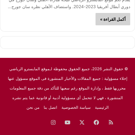
دوري أبطال أفريقيا 2023-2024. واستضاف الأهلي نظره سان جورج…
أكمل القراءة »
© حقوق النشر 2026، جميع الحقوق محفوظة لـموقع المايسترو الرياضي
إخلاء مسؤولية : جميع المقالات والأخبار المنشورة فى الموقع مسؤول عنها
محرريها فقط ، وإدارة الموقع رغم سعيها للتأكد من دقة جميع المعلومات
المنشورة ، فهي لا تتحمل أى مسؤولية أدبية أو قانونية عما يتم نشره
الرئيسية
سياسة الخصوصية
اتصل بنا
من نحن
ملخص
فيسبوك
‫X
‫YouTube
انستقرام
نبض
جوجل