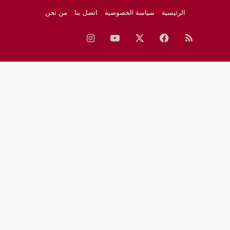
الرئيسية
سياسة الخصوصية
اتصل بنا
من نحن
ملخص
فيسبوك
‫X
‫YouTube
انستقرام
نبض
جوجل
الموقع
نيوز
RSS