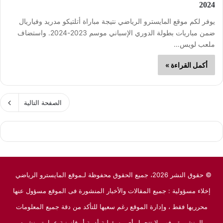
2024
يوفر لكم موقع المايسترو الرياضي نتيجة مباراة أتلتيكو مدريد وفياريال
ضمن مباريات بطولة الدوري الإسباني موسم 2023-2024. واستضاف
ملعب لويس…
أكمل القراءة »
الصفحة التالية
© حقوق النشر 2026، جميع الحقوق محفوظة لـموقع المايسترو الرياضي
إخلاء مسؤولية : جميع المقالات والأخبار المنشورة فى الموقع مسؤول عنها
محرريها فقط ، وإدارة الموقع رغم سعيها للتأكد من دقة جميع المعلومات
المنشورة ، فهي لا تتحمل أى مسؤولية أدبية أو قانونية عما يتم نشره