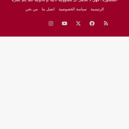
الرئيسية
سياسة الخصوصية
اتصل بنا
من نحن
ملخص
فيسبوك
‫X
‫YouTube
انستقرام
نبض
جوجل
الموقع
نيوز
RSS