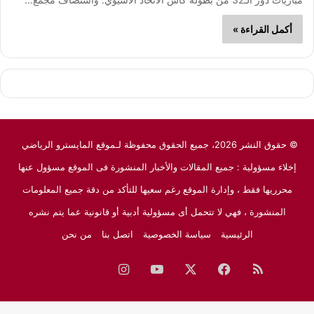
أكمل القراءة »
© حقوق النشر 2026، جميع الحقوق محفوظة لـموقع المايسترو الرياضي
إخلاء مسؤولية : جميع المقالات والأخبار المنشورة فى الموقع مسؤول عنها
محرريها فقط ، وإدارة الموقع رغم سعيها للتأكد من دقة جميع المعلومات
المنشورة ، فهي لا تتحمل أى مسؤولية أدبية أو قانونية عما يتم نشره
الرئيسية
سياسة الخصوصية
اتصل بنا
من نحن
ملخص
فيسبوك
‫X
‫YouTube
انستقرام
نبض
جوجل
الموقع
نيوز