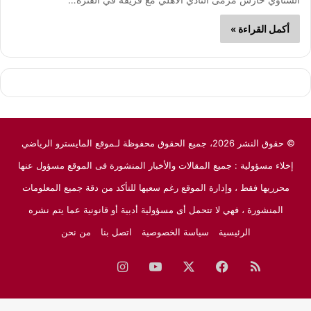
أكمل القراءة »
© حقوق النشر 2026، جميع الحقوق محفوظة لـموقع المايسترو الرياضي
إخلاء مسؤولية : جميع المقالات والأخبار المنشورة فى الموقع مسؤول عنها
محرريها فقط ، وإدارة الموقع رغم سعيها للتأكد من دقة جميع المعلومات
المنشورة ، فهي لا تتحمل أى مسؤولية أدبية أو قانونية عما يتم نشره
الرئيسية
سياسة الخصوصية
اتصل بنا
من نحن
ملخص
فيسبوك
‫X
‫YouTube
انستقرام
نبض
جوجل
الموقع
نيوز