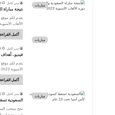
منى كامل
28 سبت
مباريات
نتيجة مباراة ال
يقدم لكم موقع ا
الألعاب الآسيوية 2023. واستضاف ملعب التنين الأصفر الريا
أكمل القراءة 
مباريات
منى كامل
24 سب
فيديو.. أهداف م
يقدم لكم موقع ا
الآسيوية 2023-2024 وتستضيف مدينة هانغتشو الصينية دورة الألعاب…
أكمل القراءة 
منى كامل
12 سبت
مباريات
السعودية تسقط 
نجح منتخب السع
ضمن تصفيات كأس آس