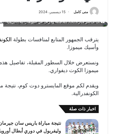
منى كامل
15 ديسمبر، 2024
بث مباشر مباراة اتحاد العاصمة وجراف في الكونفدرالية الأفريقية
يترقب الجمهور المتابع لمنافسات بطولة
الكونف
وأسيك ميموزا.
ونستعرض خلال السطور المقبلة، تفاصيل هذه ا
ميموزا الكوت ديفواري.
ويقدم لكم موقع المايسترو دوت كوم، نتيجة مب
الكونفدرالية.
اخبار ذات صلة
نتيجة مباراة باريس سان جيرمان
وليفربول في دوري أبطال أوروبا