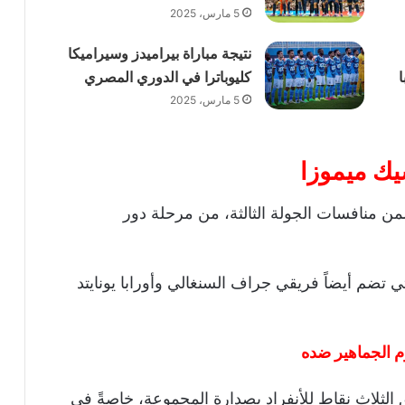
5 مارس، 2025
نتيجة مباراة بيراميدز وسيراميكا
كليوباترا في الدوري المصري
5 مارس، 2025
سيك ميموزا
ن منافسات الجولة الثالثة، من مرحلة دور
تي تضم أيضاً فريقي جراف السنغالي وأورابا يونايتد
 الجماهير ضده
الثلاث نقاط للأنفراد بصدارة المجموعة، خاصةً في