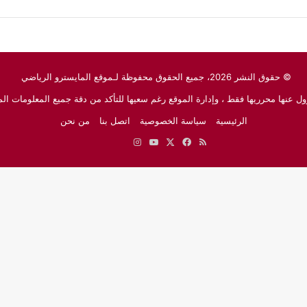
© حقوق النشر 2026، جميع الحقوق محفوظة لـموقع المايسترو الرياضي
ل عنها محرريها فقط ، وإدارة الموقع رغم سعيها للتأكد من دقة جميع المعلومات الم
الرئيسية
سياسة الخصوصية
اتصل بنا
من نحن
ملخص
‫X
فيسبوك
‫YouTube
انستقرام
نبض
جوجل
الموقع
نيوز
RSS