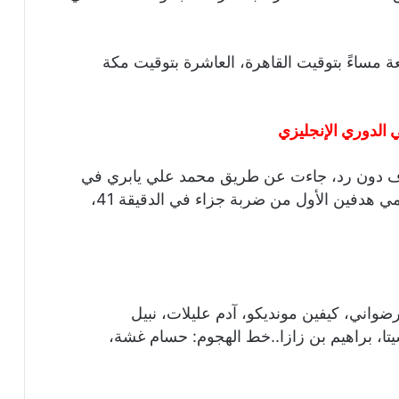
عة مساءً بتوقيت القاهرة، العاشرة بتوقيت مكة
ي الدوري الإنجليزي
أهداف دون رد، جاءت عن طريق محمد علي يابري في
الدقيقة 16 بالخطأ في مرماه، إسماعيل بلقاسمي هدفين الأول من ضربة جزاء في الدقيقة 41،
واني، كيفين مونديكو، آدم عليلات، نبيل
تا، براهيم بن زازا..خط الهجوم: حسام غشة،