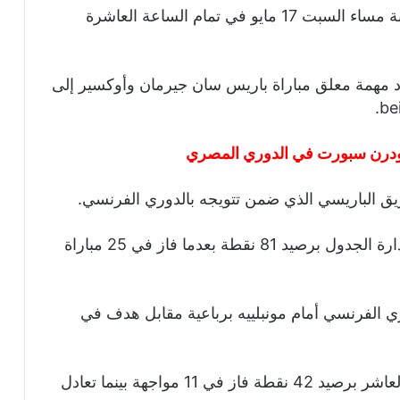
ومن المقرر أن تنطلق فعاليات المباراة المرتقبة مساء السبت 17 مايو في تمام الساعة العاشرة
 مهمة معلق مباراة باريس سان جيرمان وأوكسير إلى
مودرن سبورت في الدوري المصري
ريق الباريسي الذي ضمن تتويجه بالدوري الفرنسي.
بينما يدخل البي أس جي المباراة وهو يحتل صدارة الجدول برصيد 81 نقطة بعدما فاز في 25 مباراة
ي الفرنسي أمام مونبلييه برباعية مقابل هدف في
بينما يدخل أوكسير المباراة وهو يحتل المركز العاشر برصيد 42 نقطة فاز في 11 مواجهة بينما تعادل