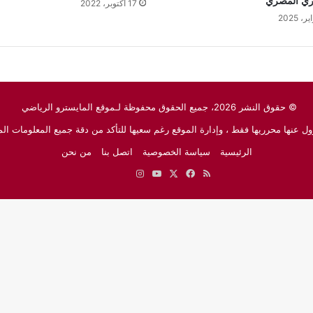
ري المصري
17 أكتوبر، 2022
© حقوق النشر 2026، جميع الحقوق محفوظة لـموقع المايسترو الرياضي
ل عنها محرريها فقط ، وإدارة الموقع رغم سعيها للتأكد من دقة جميع المعلومات الم
الرئيسية
سياسة الخصوصية
اتصل بنا
من نحن
ملخص
‫X
فيسبوك
‫YouTube
انستقرام
نبض
جوجل
الموقع
نيوز
RSS