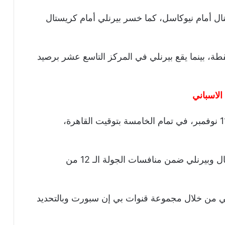
ال أمام نيوكاسل، كما خسر بيرنلي أمام كريستال
اجد أرسنال في المركز الرابع برصيد 24 نقطة، بينما يقع بيرنلي في المركز التاسع عشر برصيد
الاسباني
ومن المقرر أن يلتقي الفريقين مساء السبت 11 نوفمبر، في تمام الخامسة بتوقيت القاهرة،
ويستضيف ملعب الإمارات مباراة فريقي أرسنال وبيرنلي ضمن منافسات الجولة الـ 12 من
لي من خلال مجموعة قنوات بي إن سبورت وبالتحديد