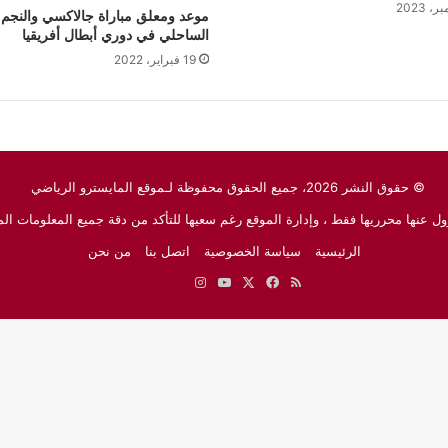
موعد ومعلق مباراة جالاكسي والنجم
الساحلي في دوري أبطال أفريقيا
19 فبراير، 2022
© حقوق النشر 2026، جميع الحقوق محفوظة لـموقع المايسترو الرياضي
ل عنها محرريها فقط ، وإدارة الموقع رغم سعيها للتأكد من دقة جميع المعلومات الم
الرئيسية
سياسة الخصوصية
اتصل بنا
من نحن
ملخص
‫X
فيسبوك
‫YouTube
انستقرام
نبض
جوجل
الموقع
نيوز
RSS