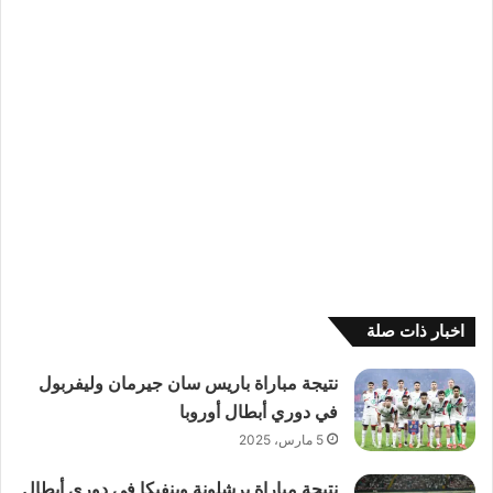
اخبار ذات صلة
نتيجة مباراة باريس سان جيرمان وليفربول
في دوري أبطال أوروبا
5 مارس، 2025
نتيجة مباراة برشلونة وبنفيكا في دوري أبطال