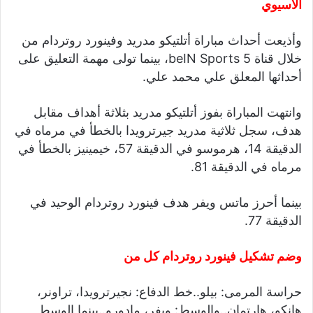
الآسيوي
وأذيعت أحداث مباراة أتلتيكو مدريد وفينورد روتردام من
خلال قناة beIN Sports 5، بينما تولى مهمة التعليق على
أحداثها المعلق علي محمد علي.
وانتهت المباراة بفوز أتلتيكو مدريد بثلاثة أهداف مقابل
هدف، سجل ثلاثية مدريد جيرترويدا بالخطأ في مرماه في
الدقيقة 14، هرموسو في الدقيقة 57، خيمينيز بالخطأ في
مرماه في الدقيقة 81.
بينما أحرز ماتس ويفر هدف فينورد روتردام الوحيد في
الدقيقة 77.
وضم تشكيل فينورد روتردام كل من
حراسة المرمى: بيلو..خط الدفاع: نجيرترويدا، تراونر،
هانكو، هارتمان..والوسط: ويفر، مادورو..بينما الوسط