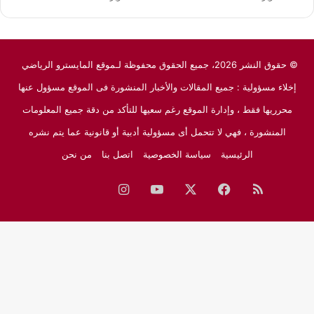
© حقوق النشر 2026، جميع الحقوق محفوظة لـموقع المايسترو الرياضي
إخلاء مسؤولية : جميع المقالات والأخبار المنشورة فى الموقع مسؤول عنها
محرريها فقط ، وإدارة الموقع رغم سعيها للتأكد من دقة جميع المعلومات
المنشورة ، فهي لا تتحمل أى مسؤولية أدبية أو قانونية عما يتم نشره
الرئيسية
سياسة الخصوصية
اتصل بنا
من نحن
ملخص
فيسبوك
‫X
‫YouTube
انستقرام
نبض
جوجل
الموقع
نيوز
RSS