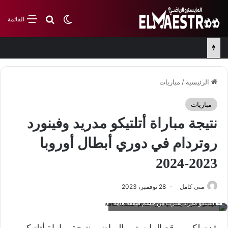
بحث عن
الوضع المظلم
القائمة
تعرف على معلق مباراة الكويت وكوريا الجنوبية في تصفيات كأس العالم
الرئيسية
/
مباريات
مباريات
نتيجة مباراة أتلتيكو مدريد وفينورد
روتردام في دوري أبطال أوروبا
2023-2024
منى كامل
28 نوفمبر، 2023
أتليتكو مدريد يقترب من حسم صفقة هامة
يقدم لكم موقع المايسترو الرياضي نتيجة مباراة أتلتيكو