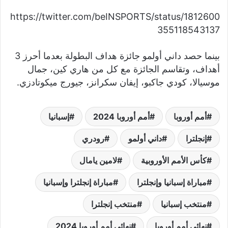
https://twitter.com/beINSPORTS/status/1812600
355118543137
بينما حصد داني أولمو جائزة هداف البطولة بعدما أحرز 3
أهداف، وتقاسم الجائزة مع كل من هاري كين، جمال
موسيالا، كودي جاكبو، إيفان سكرانز، جيورج ميكوتادزي.
أمم أوروبا
أمم أوروبا 2024
إسبانيا
إنجلترا
داني أولمو
رودري
كأس الأمم الأوروبية
لامين يامال
مباراة إسبانيا وإنجلترا
مباراة إنجلترا وإسبانيا
منتخب إسبانيا
منتخب إنجلترا
نهائي أمم أوروبا
نهائي أمم أوروبا 2024