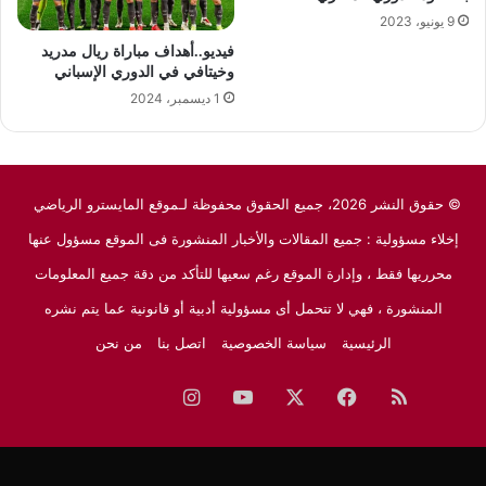
9 يونيو، 2023
فيديو..أهداف مباراة ريال مدريد
وخيتافي في الدوري الإسباني
1 ديسمبر، 2024
© حقوق النشر 2026، جميع الحقوق محفوظة لـموقع المايسترو الرياضي
إخلاء مسؤولية : جميع المقالات والأخبار المنشورة فى الموقع مسؤول عنها
محرريها فقط ، وإدارة الموقع رغم سعيها للتأكد من دقة جميع المعلومات
المنشورة ، فهي لا تتحمل أى مسؤولية أدبية أو قانونية عما يتم نشره
الرئيسية
سياسة الخصوصية
اتصل بنا
من نحن
ملخص
فيسبوك
‫X
‫YouTube
انستقرام
نبض
جوجل
الموقع
نيوز