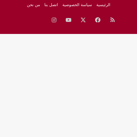
الرئيسية
سياسة الخصوصية
اتصل بنا
من نحن
ملخص
فيسبوك
‫X
‫YouTube
انستقرام
نبض
جوجل
الموقع
نيوز
RSS