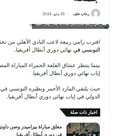
رحاب خلف
25 مايو، 2024
رامي ربيعة يقترب من معادلة إنجاز وائل جمعة
اقترب رامي ربيعة لاعب النادي الأهلي من تحق
التونسي في
نهائي
دوري
أبطال أفريقيا
.
بينما ينتظر عشاق القلعة الحمراء المباراة ال
إياب نهائي دوري أبطال أفريقيا.
حيث يلتقي المارد الأحمر ونظيره التونسي في 
الدولي في إياب نهائي دوري أبطال أفريقيا.
اخبار ذات صلة
معلق مباراة بيراميدز وصن داونز
في دوري أبطال أفريقيا