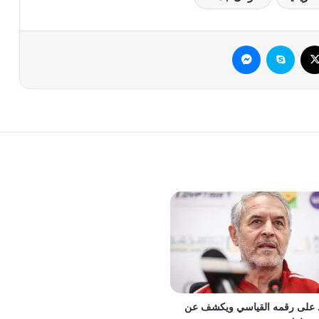
وك
‫X
سكايب
ماسنجر
د على رقمه القياسي ويكشف عن