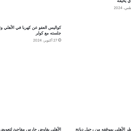
ذي يخيفه
كواليس العفو عن كهربا في الأهلي و
جلسته مع كولر
27 أكتوبر، 2024
طر الأهلي بموقفه من رحيل ديانج
الأهلي يفاوض حارس مفاجئ لتعويض