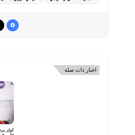
فيسب
اخبار ذات صلة
كولر ير