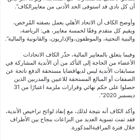
أن
كل
نادي
قد
استوفى
الحد
الأدنى
من
معاييرالكاف
“.
وأوضح
الكاف
أن
الاتحاد
الأهلي
يعمل
بصفته
المُرِخص،
ويقيم
كل
متقدم
وفقًا
لخمسة
معايير،
هي
:
الرياضة،
والبنية
التحتية،
والموظفون،
والإداريون،
والقانونية
والمالية
“.
وفيما
يتعلق
بالمعايير
المالية،
حذّر
الكاف
الاتحادات
الأعضاء
من
الحاجة
إلى
التأكد
من
أن
الأندية
المشاركة
في
مسابقات
الأندية
ليس
لديها
قضايا
مستحقة
الدفع
ناتجة
عن
الصفقات
أو
المبالغ
المستحقة
للاعبين
والمدربين
الذين
حصلوا
على
حكم
نهائي
وقرارات
ملزمة
اعتبارًا
من
31
ديسمبر
2020″.
وأكد
الكاف
أنه
نتيجة
لذلك،
مع
إنفاذ
لوائح
تراخيص
الأندية،
فقد
تمت
تسوية
العديد
من
النزاعات
بنجاح
بين
الأطراف
خلال
فترة
المراقبة
المذكورة
.