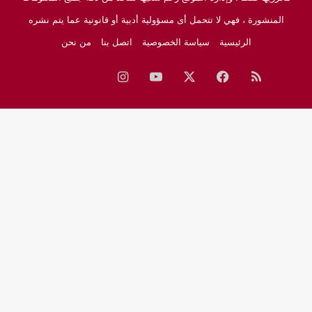
المنشورة ، فهي لا تتحمل أى مسؤولية أدبية أو قانونية عما يتم نشره
الرئيسية
سياسة الخصوصية
اتصل بنا
من نحن
ملخص
فيسبوك
‫X
‫YouTube
انستقرام
نبض
جوجل
الموقع
نيوز
RSS