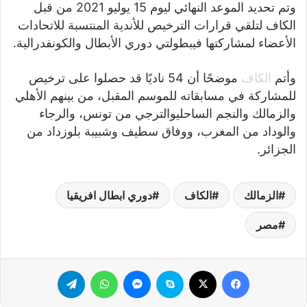
وتم
تحديد
الموعد
النهائي
ليوم
15
يوليو
2021
من
قبل
الكاف
لتلقي
قرارات
الترخيص
للأندية
المنتسبة
للاتحادات
الأعضاء
لمشاركتها
في
بطولتي
دوري
الأبطال
والكونفدرالية
.
وأتم
الكاف
موضحًا
أن
54
ناديًا
قد
حصلوا
على
ترخيص
للمشاركة
في
مسابقاته
للموسم
المقبل،
من
بينهم
الأهلي
والزمالك
والنجم
الساحلي
والترجي
من
تونس،
والرجاء
والوداد
من
المغرب،
ووفاق
سطيف
وشبيبة
بلوزداد
من
الجزائر
.
الزمالك
الكاف
دوري ابطال افريقيا
مصر
فيسبوك
‫X
سكايب
ماسنجر
واتساب
تيلقرام