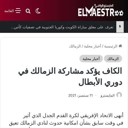
بحث عن
الوضع المظلم
القائمة
تعرف على معلق مباراة الكويت وكوريا الجنوبية في تصفيات كأس العالم
الرئيسية
/
أخبار محلية
/
الزمالك
الزمالك
أخبار محلية
الكاف يؤكد مشاركة الزمالك في
دوري الأبطال
المايسترو
11 سبتمبر، 2021
أنهى
الاتحاد
الإفريقي
لكرة
القدم
الجدل
الذي
أثير
في
وقت
سابق
بشأن
امكانية
حدوث
لنادي
الزمالك
تعيق