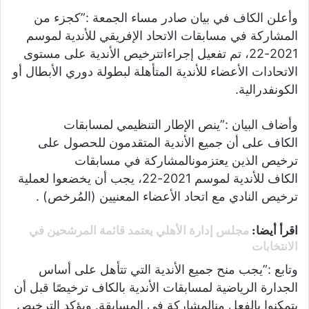
وأعلن
الكاف
في
بيان
صادر
مساء
الجمعة
:”
كجزء
من
المشاركة
في
مسابقات
الاتحاد
الإفريقي
للأندية
لموسم
2021-22
،
تم
تفعيل
إجراءات
ترخيص
الأندية
على
مستوى
الاتحادات
الأعضاء
للأندية
المتأهلة
لبطولة
دوري
الأبطال
أو
الكونفدرالية
.
وأضاف
البيان
:”
ينص
الإطار
التنظيمي
لمسابقات
الكاف
على
أن
جميع
الأندية
المتقدمون
للحصول
على
ترخيص
الذين
يعتزمون
المشاركة
في
مسابقات
الكاف
للأندية
لموسم
2021-22
،
يجب
أن
يخضعوا
لعملية
ترخيص
النادي
مع
اتحاد
الأعضاء
المعنيين
(
المُرخص
) .
اقرأ أيضا:
مجلس إدارة الأهلي يعتمد قائمة المرشحين في
الانتخابات
وتابع
:”
يجب
منح
جميع
الأندية
التي
تتأهل
على
أساس
الجدارة
الرياضية
لمسابقات
الأندية
بالكاف
ترخيصًا
قبل
أن
يتمكنوا
بالفعل
من
المشاركة
في
المسابقة
.
ويؤكد
الترخيص