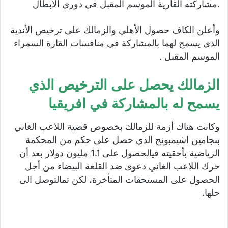
.
مشاركته
القارية
الموسم
المقبل
في
دوري
الأبطال
وأعلن
الكاف
حصول
الأهلي
والزمالك
على
ترخيص
الأندية
الذي
يسمح
لهما
بالمشاركة
في
منافسات
القارة
السمراء
الموسم
المقبل
.
الزمالك
يحصل على الترخيص
الذي
يسمح
له
بالمشاركة في افريقيا
وكانت
هناك
أ
زمة
للزمالك
بخصوص
قضية
اللاعب
الغاني
بنجامين
اشيمبونج
الذي
حصل
على
حكم
من
المحكمة
الرياضية
بأحقيته
في
الحصول
على
1.1
مليون
دولار
بعد
أن
حرك
اللاعب
الغاني
دعوى
ضد
القلعة
البيضاء
من
أجل
الحصول
على
المستحقات
المتأخرة،
لكن
تم
التوصل
الى
حلها
.